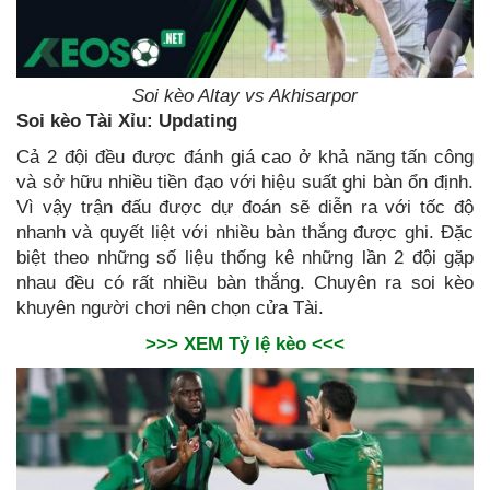
Soi kèo Altay vs Akhisarpor
S
o
i kèo
Tài Xỉu: Updating
Cả 2 đội đều được đánh giá cao ở khả năng tấn công
và sở hữu nhiều tiền đạo với hiệu suất ghi bàn ổn định.
Vì vậy trận đấu được dự đoán sẽ diễn ra với tốc độ
nhanh và quyết liệt với nhiều bàn thắng được ghi. Đặc
biệt theo những số liệu thống kê những lần 2 đội gặp
nhau đều có rất nhiều bàn thắng. Chuyên ra soi kèo
khuyên người chơi nên chọn cửa Tài.
>>> XEM Tỷ lệ kèo <<<