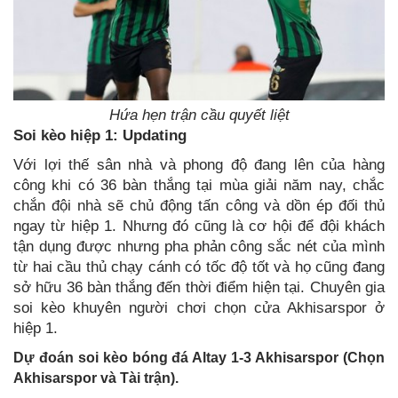
Hứa hẹn trận cầu quyết liệt
Soi kèo hiệp 1: Updating
Với lợi thế sân nhà và phong độ đang lên của hàng
công khi có 36 bàn thắng tại mùa giải năm nay, chắc
chắn đội nhà sẽ chủ động tấn công và dồn ép đối thủ
ngay từ hiệp 1. Nhưng đó cũng là cơ hội để đội khách
tận dụng được nhưng pha phản công sắc nét của mình
từ hai cầu thủ chạy cánh có tốc độ tốt và họ cũng đang
sở hữu 36 bàn thắng đến thời điểm hiện tại. Chuyên gia
soi kèo khuyên người chơi chọn cửa
Akhisarspor
ở
hiệp 1.
Dự đoán soi kèo bóng đá Altay 1-3 Akhisarspor (Chọn
Akhisarspor và Tài trận).