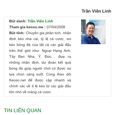
Trần Viên Linh
Bút danh:
Trần Viên Linh
Tham gia keoso.me :
07/04/2008
Bút tính:
Chuyên gia phân tích, nhận
định kèo nhà cái, tỷ lệ cá cược, soi
kèo bóng đá của tất cả các giải đấu
trên thế giới như: Ngoại Hạng Anh,
Tây Ban Nha, Ý, Đức,... đưa ra
những nhận định, dự đoán kết quả
bóng đá giúp người chơi có được sự
lựa chọn sáng suốt. Cùng theo dõi
Keoso.net để được cập nhanh và
chính xác về tỉ lệ kèo từ các giải đấu
lớn nhỏ về mảng cá cược.
TIN LIÊN QUAN