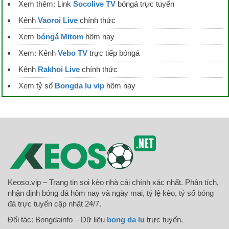
Xem thêm: Link
Socolive TV
bóngá trực tuyến
Kênh
Vaoroi Live
chính thức
Xem
bóngá Mitom
hôm nay
Xem: Kênh
Vebo TV
trực tiếp bóngá
Kênh
Rakhoi Live
chính thức
Xem tỷ số
Bongda lu vip
hôm nay
Keoso.vip – Trang tin soi kèo nhà cái chính xác nhất. Phân tích,
nhận định bóng đá hôm nay và ngày mai, tỷ lệ kèo, tỷ số bóng
đá trực tuyến cập nhật 24/7.
Đối tác: Bongdainfo – Dữ liệu
bong da lu
trực tuyến.