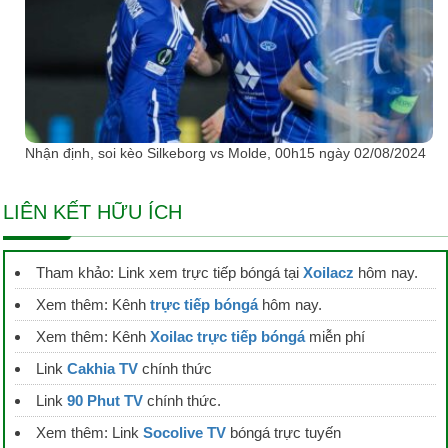
Nhận định, soi kèo Silkeborg vs Molde, 00h15 ngày 02/08/2024
LIÊN KẾT HỮU ÍCH
Tham khảo: Link xem trực tiếp bóngá tại
Xoilacz
hôm nay.
Xem thêm: Kênh
trực tiếp bóngá
hôm nay.
Xem thêm: Kênh
Xoilac trực tiếp bóngá
miễn phí
Link
Cakhia TV
chính thức
Link
90 Phut TV
chính thức.
Xem thêm: Link
Socolive TV
bóngá trực tuyến