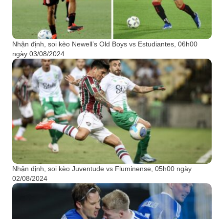
Nhận định, soi kèo Newell’s Old Boys vs Estudiantes, 06h00
ngày 03/08/2024
Nhận định, soi kèo Juventude vs Fluminense, 05h00 ngày
02/08/2024