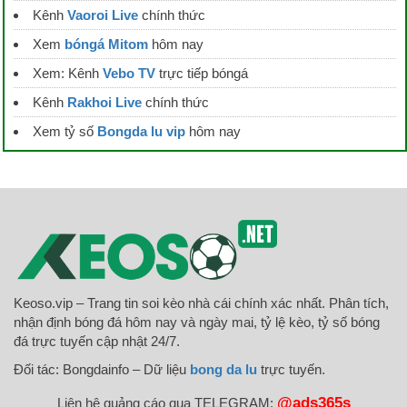
Kênh
Vaoroi Live
chính thức
Xem
bóngá Mitom
hôm nay
Xem: Kênh
Vebo TV
trực tiếp bóngá
Kênh
Rakhoi Live
chính thức
Xem tỷ số
Bongda lu vip
hôm nay
Keoso.vip – Trang tin soi kèo nhà cái chính xác nhất. Phân tích,
nhận định bóng đá hôm nay và ngày mai, tỷ lệ kèo, tỷ số bóng
đá trực tuyến cập nhật 24/7.
Đối tác: Bongdainfo – Dữ liệu
bong da lu
trực tuyến.
@ads365s
Liên hệ quảng cáo qua TELEGRAM: