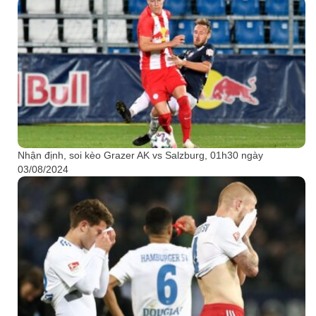
Nhận định, soi kèo Grazer AK vs Salzburg, 01h30 ngày
03/08/2024