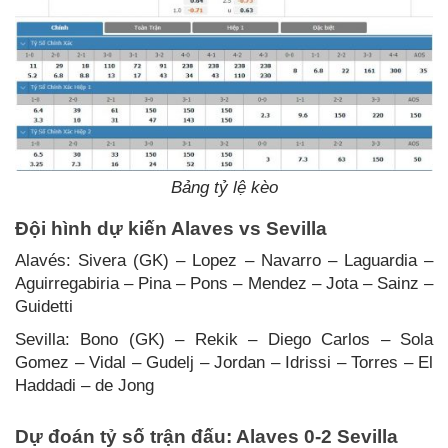
Bảng tỷ lệ kèo
Đội hình dự kiến Alaves vs Sevilla
Alavés: Sivera (GK) – Lopez – Navarro – Laguardia –
Aguirregabiria – Pina – Pons – Mendez – Jota – Sainz –
Guidetti
Sevilla: Bono (GK) – Rekik – Diego Carlos – Sola
Gomez – Vidal – Gudelj – Jordan – Idrissi – Torres – El
Haddadi – de Jong
Dự đoán tỷ số trận đấu: Alaves 0-2 Sevilla