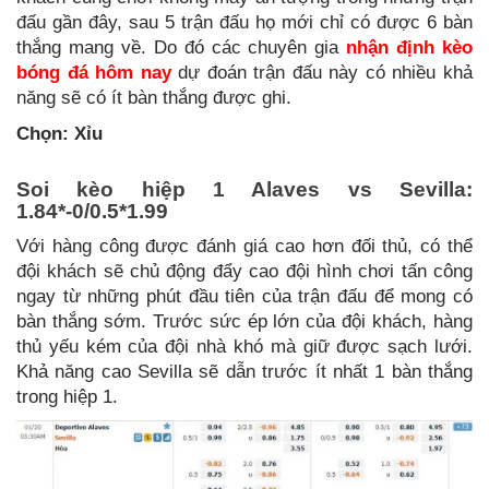
đấu gần đây, sau 5 trận đấu họ mới chỉ có được 6 bàn
thắng mang về. Do đó các chuyên gia
nhận định kèo
bóng đá hôm nay
dự đoán trận đấu này có nhiều khả
năng sẽ có ít bàn thắng được ghi.
Chọn: Xỉu
Soi kèo hiệp 1 Alaves vs Sevilla:
1.84*-0/0.5*1.99
Với hàng công được đánh giá cao hơn đối thủ, có thể
đội khách sẽ chủ động đẩy cao đội hình chơi tấn công
ngay từ những phút đầu tiên của trận đấu để mong có
bàn thắng sớm. Trước sức ép lớn của đội khách, hàng
thủ yếu kém của đội nhà khó mà giữ được sạch lưới.
Khả năng cao Sevilla sẽ dẫn trước ít nhất 1 bàn thắng
trong hiệp 1.