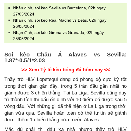
Nhận định, soi kèo Sevilla vs Barcelona, 02h ngày
27/05/2024
Nhận định, soi kèo Real Madrid vs Betis, 02h ngày
26/05/2024
Nhận định, soi kèo Girona vs Granada, 02h ngày
25/05/2024
Soi kèo Châu Á Alaves vs Sevilla:
1.87*-0.5/1*2.03
>> Xem Tỷ lệ kèo bóng đá hôm nay <<
Thầy trò HLV Lopetegui đang có phong độ cực kỳ tốt
trong thời gian gần đây, trong 5 trận đấu gần nhất họ
giành được 3 chiến thắng. Tại La Liga, Sevilla cũng duy
trì thành tích thi đấu ổn định với 10 điểm có được sau 5
vòng đấu. Với những gì đã thể hiện ở La Liga trong thời
gian vừa qua, Sevilla hoàn toàn có thể tự tin sẽ giành
được thêm 1 chiến thắng nữa trước Alaves.
Mặc dù phải thi đấu xa nhà nhưng thầy trò HLV