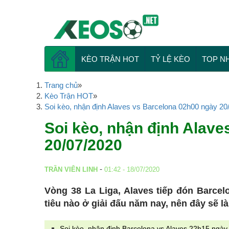
KÈO TRẬN HOT
TỶ LỆ KÈO
TOP NH
Trang chủ
»
Kèo Trận HOT
»
Soi kèo, nhận định Alaves vs Barcelona 02h00 ngày 20
Soi kèo, nhận định Alave
20/07/2020
-
TRẦN VIÊN LINH
01:42 - 18/07/2020
Vòng 38 La Liga, Alaves tiếp đón Barce
tiêu nào ở giải đấu năm nay, nên đây sẽ l
Soi kèo, nhận định Barcelona vs Alaves 22h15 ngày