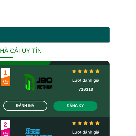
HÀ CÁI UY TÍN
1
Lượt đánh giá
716319
ĐÁNH GIÁ
ĐĂNG KÝ
2
Lượt đánh giá