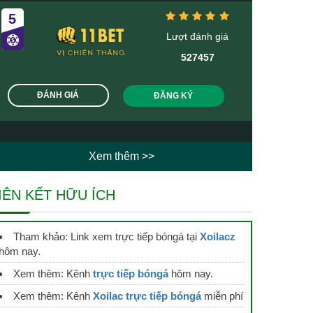
5
Lượt đánh giá
527457
ĐÁNH GIÁ
ĐĂNG KÝ
Xem thêm >>
IÊN KẾT HỮU ÍCH
Tham khảo: Link xem trực tiếp bóngá tại
Xoilacz
hôm nay.
Xem thêm: Kênh
trực tiếp bóngá
hôm nay.
Xem thêm: Kênh
Xoilac trực tiếp bóngá
miễn phí