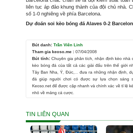
Barcelona chắc chắn sẽ là đội kiểm soát toàn 
liên tục áp đảo khung thành của đội chủ nhà. Ch
số 1-0 nghiêng về phía Barcelona.
Dự đoán soi kèo bóng đá Alaves
0-2
Barcelon
Bút danh:
Trần Viên Linh
Tham gia keoso.me :
07/04/2008
Bút tính:
Chuyên gia phân tích, nhận định kèo nhà cá
kèo bóng đá của tất cả các giải đấu trên thế giới 
Tây Ban Nha, Ý, Đức,... đưa ra những nhận định, 
đá giúp người chơi có được sự lựa chọn sáng s
Keoso.net để được cập nhanh và chính xác về tỉ lệ kè
nhỏ về mảng cá cược.
TIN LIÊN QUAN