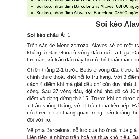
Soi kèo, nhận định Barcelona vs Alaves, 03h00 ngà
Soi kèo, nhận định Alaves vs Barcelona 03h00 ngày
Soi kèo
Ala
Soi kèo châu Á:
1
Trên sân de Mendizorroza, Alaves sẽ có một tr
khổng lồ Barcelona ở vòng đấu cuối La Liga. Đ
lực nào, và trận đấu này họ có thể thoải mái ch
Chiến thắng 2-1 trước Betis ở vòng đấu trước l
chính thức thoát khỏi nỗi lo trụ hạng. Với 3 điể
cách 4 điểm khi mà giải đấu chỉ còn duy nhất 1 
công. Sau 37 vòng đấu, đội chủ nhà đã có 10 t
điểm và đang đứng thứ 15. Trước khi có được ch
7 trận không thắng, với 6 trận thua liên tiếp. R
có được chiến thắng quan trọng, nếu không thì
đối với họ.
Về phía Barcelona, nỗ lực của họ ở cả mùa giải 
Liên tiếp là những trận hoà và thua khó hiểu, B