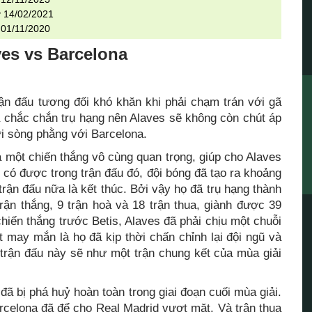
y 14/02/2021
 01/11/2020
ves
vs
Barcelona
ận đấu tương đối khó khăn khi phải chạm trán với gã
ã chắc chắn trụ hạng nên Alaves sẽ không còn chút áp
ơi sòng phằng với Barcelona.
à một chiến thắng vô cùng quan trọng, giúp cho Alaves
m có được trong trận đấu đó, đội bóng đã tạo ra khoảng
trận đấu nữa là kết thúc. Bởi vậy họ đã trụ hạng thành
rận thắng, 9 trận hoà và 18 trận thua, giành được 39
iến thắng trước Betis, Alaves đã phải chịu một chuỗi
ất may mắn là họ đã kịp thời chấn chỉnh lại đội ngũ và
 trận đấu này sẽ như một trận chung kết của mùa giải
đã bị phá huỷ hoàn toàn trong giai đoạn cuối mùa giải.
arcelona đã để cho Real Madrid vượt mặt. Và trận thua