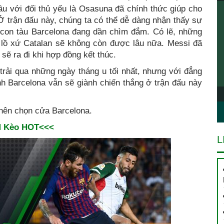
đầu với đối thủ yếu là Osasuna đã chính thức giúp cho
Ở trận đấu này, chúng ta có thể dễ dàng nhận thấy sự
 con tàu Barcelona đang dần chìm đắm. Có lẽ, những
lồ xứ Catalan sẽ không còn được lâu nữa. Messi đã
sẽ ra đi khi hợp đồng kết thúc.
trải qua những ngày tháng u tối nhất, nhưng với đẳng
h Barcelona vẫn sẽ giành chiến thắng ở trận đấu này
nên chọn cửa Barcelona.
 Kèo HOT<<<
L