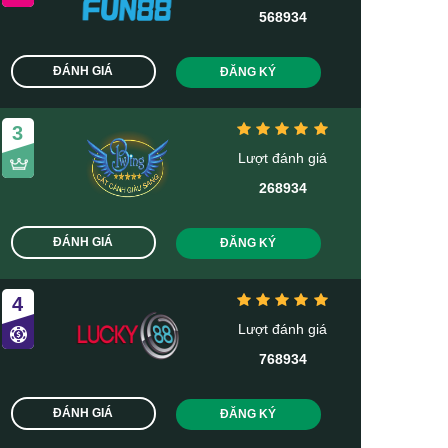
568934
ĐÁNH GIÁ
ĐĂNG KÝ
3
Lượt đánh giá
268934
ĐÁNH GIÁ
ĐĂNG KÝ
4
Lượt đánh giá
768934
ĐÁNH GIÁ
ĐĂNG KÝ