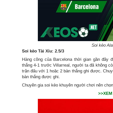
Soi kèo Al
Soi kèo Tài Xỉu:
2.5/3
Hàng công của Barcelona thời gian gần đây đ
thắng 4-1 trước Villarreal, người ta đã không 
trận đấu với 1 hoặc 2 bàn thắng ghi được. Chuy
bàn thắng được ghi.
Chuyên gia soi kèo khuyên người chơi nên chọn
>>XEM 