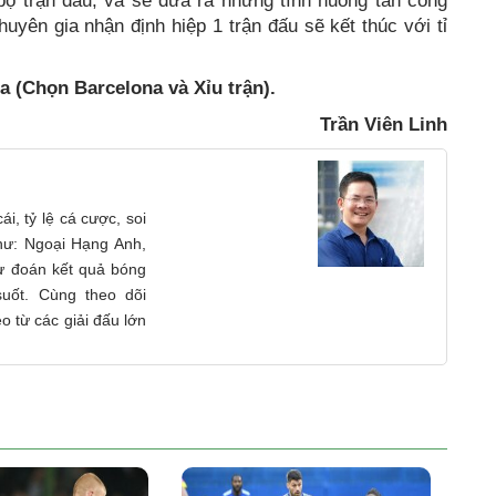
bộ trận đấu, và sẽ đưa ra những tình huống tấn công
uyên gia nhận định hiệp 1 trận đấu sẽ kết thúc với tỉ
a (Chọn Barcelona
và Xỉu
trận).
Trần Viên Linh
i, tỷ lệ cá cược, soi
như: Ngoại Hạng Anh,
dự đoán kết quả bóng
uốt. Cùng theo dõi
o từ các giải đấu lớn