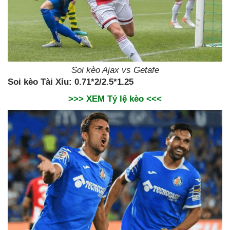
Soi kèo Ajax vs Getafe
So
i kèo
Tài Xỉu: 0.71*2/2.5*1.25
>>> XEM Tỷ lệ kèo <<<