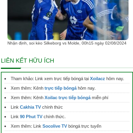
Nhận định, soi kèo Silkeborg vs Molde, 00h15 ngày 02/08/2024
LIÊN KẾT HỮU ÍCH
Tham khảo: Link xem trực tiếp bóngá tại
Xoilacz
hôm nay.
Xem thêm: Kênh
trực tiếp bóngá
hôm nay.
Xem thêm: Kênh
Xoilac trực tiếp bóngá
miễn phí
Link
Cakhia TV
chính thức
Link
90 Phut TV
chính thức.
Xem thêm: Link
Socolive TV
bóngá trực tuyến