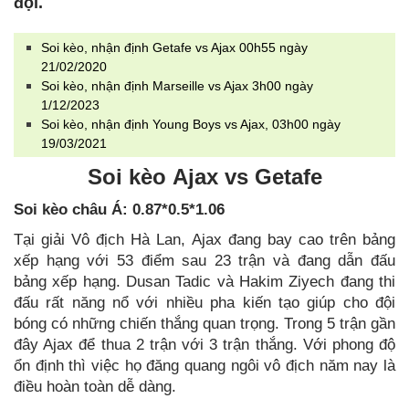
đội.
Soi kèo, nhận định Getafe vs Ajax 00h55 ngày
21/02/2020
Soi kèo, nhận định Marseille vs Ajax 3h00 ngày
1/12/2023
Soi kèo, nhận định Young Boys vs Ajax, 03h00 ngày
19/03/2021
Soi kèo Ajax vs Getafe
Soi kèo châu Á: 0.87*0.5*1.06
Tại giải Vô địch Hà Lan, Ajax đang bay cao trên bảng
xếp hạng với 53 điểm sau 23 trận và đang dẫn đấu
bảng xếp hạng. Dusan Tadic và Hakim Ziyech đang thi
đấu rất năng nổ với nhiều pha kiến tạo giúp cho đội
bóng có những chiến thắng quan trọng. Trong 5 trận gần
đây Ajax để thua 2 trận với 3 trận thắng. Với phong độ
ổn định thì việc họ đăng quang ngôi vô địch năm nay là
điều hoàn toàn dễ dàng.