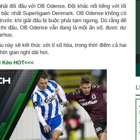
hải đối đầu với OB Odense. Đội khác nổi tiếng với lối
u bậc nhất Superligaen Denmark. OB Odense không có
trước khi giải đấu bị buộc phải tạm ngưng. Dù rằng để
i thi đấu, OB Odense vẫn đang là một ẩn số, được dự
arhus.
u này sẽ kết thúc với tỉ số hòa, trong thời điểm cả hai
ời gian nghỉ dài hơi.
 Kèo HOT<<<
L