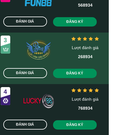
568934
ĐÁNH GIÁ
ĐĂNG KÝ
3
Lượt đánh giá
268934
ĐÁNH GIÁ
ĐĂNG KÝ
4
Lượt đánh giá
768934
ĐÁNH GIÁ
ĐĂNG KÝ