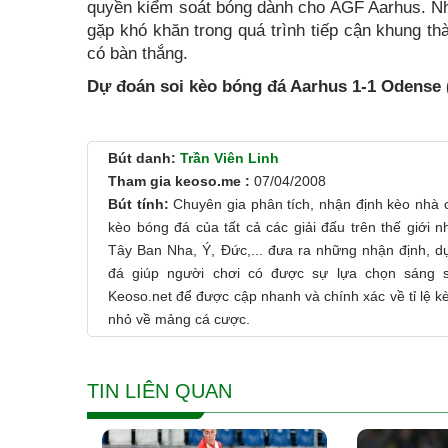
quyền kiểm soát bóng dành cho AGF Aarhus. Nh
gặp khó khăn trong quá trình tiếp cận khung th
có bàn thắng.
Dự đoán soi kèo bóng đá Aarhus 1-1 Odense
Bút danh:
Trần Viên Linh
Tham gia keoso.me :
07/04/2008
Bút tính:
Chuyên gia phân tích, nhận định kèo nhà cá
kèo bóng đá của tất cả các giải đấu trên thế giới 
Tây Ban Nha, Ý, Đức,... đưa ra những nhận định, 
đá giúp người chơi có được sự lựa chọn sáng s
Keoso.net để được cập nhanh và chính xác về tỉ lệ kè
nhỏ về mảng cá cược.
TIN LIÊN QUAN