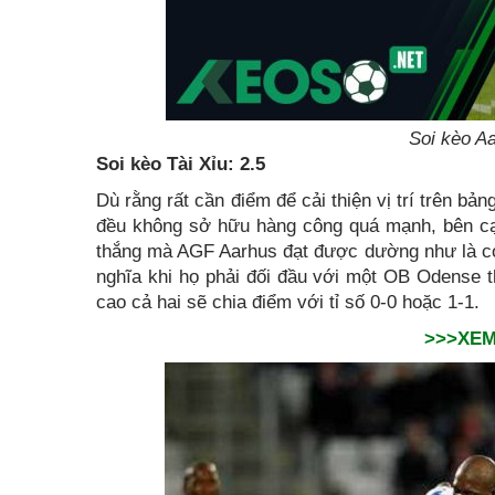
Soi kèo A
Soi kèo Tài Xỉu: 2.5
Dù rằng rất cần điểm để cải thiện vị trí trên bả
đều không sở hữu hàng công quá mạnh, bên cạ
thắng mà AGF Aarhus đạt được dường như là co
nghĩa khi họ phải đối đầu với một OB Odense t
cao cả hai sẽ chia điểm với tỉ số 0-0 hoặc 1-1.
>>>XEM 