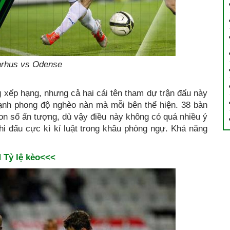
arhus vs Odense
ng xếp hạng, nhưng cả hai cái tên tham dự trận đấu này
nh phong độ nghèo nàn mà mỗi bên thể hiện. 38 bàn
n số ấn tượng, dù vậy điều này không có quá nhiều ý
hi đấu cực kì kỉ luật trong khâu phòng ngự. Khả năng
Tỷ lệ kèo<<<