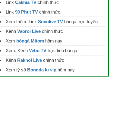
Link
Cakhia TV
chính thức
Link
90 Phut TV
chính thức.
Xem thêm: Link
Socolive TV
bóngá trực tuyến
Kênh
Vaoroi Live
chính thức
Xem
bóngá Mitom
hôm nay
Xem: Kênh
Vebo TV
trực tiếp bóngá
Kênh
Rakhoi Live
chính thức
Xem tỷ số
Bongda lu vip
hôm nay