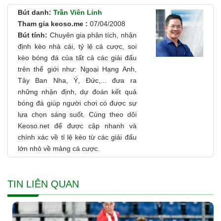
Bút danh:
Trần Viên Linh
Tham gia keoso.me :
07/04/2008
Bút tính:
Chuyên gia phân tích, nhận
định kèo nhà cái, tỷ lệ cá cược, soi
kèo bóng đá của tất cả các giải đấu
trên thế giới như: Ngoại Hạng Anh,
Tây Ban Nha, Ý, Đức,... đưa ra
những nhận định, dự đoán kết quả
bóng đá giúp người chơi có được sự
lựa chọn sáng suốt. Cùng theo dõi
Keoso.net để được cập nhanh và
chính xác về tỉ lệ kèo từ các giải đấu
lớn nhỏ về mảng cá cược.
TIN LIÊN QUAN