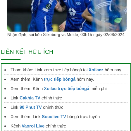
Nhận định, soi kèo Silkeborg vs Molde, 00h15 ngày 02/08/2024
LIÊN KẾT HỮU ÍCH
Tham khảo: Link xem trực tiếp bóngá tại
Xoilacz
hôm nay.
Xem thêm: Kênh
trực tiếp bóngá
hôm nay.
Xem thêm: Kênh
Xoilac trực tiếp bóngá
miễn phí
Link
Cakhia TV
chính thức
Link
90 Phut TV
chính thức.
Xem thêm: Link
Socolive TV
bóngá trực tuyến
Kênh
Vaoroi Live
chính thức