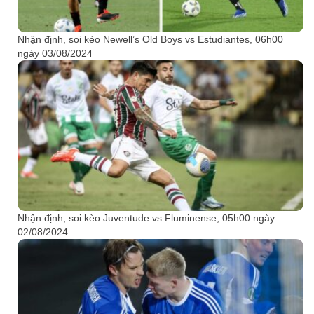
Nhận định, soi kèo Newell’s Old Boys vs Estudiantes, 06h00
ngày 03/08/2024
Nhận định, soi kèo Juventude vs Fluminense, 05h00 ngày
02/08/2024