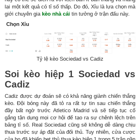
lại một kết quả có tỉ số thấp. Do đó, Xỉu là lựa chọn mà
giới chuyên gia
kèo nhà cái
tin tưởng ở trận đấu này.
Chọn Xỉu
Tỷ lệ kèo Sociedad vs Cadiz
Soi kèo hiệp 1 Sociedad vs
Cadiz
Cadiz được dự đoán sẽ có khả năng giành chiến thắng
kèo. Đội bóng này đã tỏ ra rất tự tin sau chiến thắng
đầy bất ngờ trước Atletico Madrid và sẽ tiếp tục cố
gắng tận dụng mọi cơ hội để tạo ra sự chênh lệch trên
bảng tỉ số. Real Sociedad cũng sẽ không dễ dàng chịu
thua trước sự áp đặt của đối thủ. Tuy nhiên, cửa cược
của họ đã khiến bet thủ thua kèo hiệp 1 trong 5 trận gần