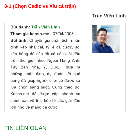
0-1 (Chọn Cadiz vs Xỉu cả trận)
Trần Viên Linh
Bút danh:
Trần Viên Linh
Tham gia keoso.me :
07/04/2008
Bút tính:
Chuyên gia phân tích, nhận
định kèo nhà cái, tỷ lệ cá cược, soi
kèo bóng đá của tất cả các giải đấu
trên thế giới như: Ngoại Hạng Anh,
Tây Ban Nha, Ý, Đức,... đưa ra
những nhận định, dự đoán kết quả
bóng đá giúp người chơi có được sự
lựa chọn sáng suốt. Cùng theo dõi
Keoso.net để được cập nhanh và
chính xác về tỉ lệ kèo từ các giải đấu
lớn nhỏ về mảng cá cược.
TIN LIÊN QUAN