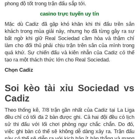
phong độ tốt trong trận đấu sắp tới.
casino trực tuyến uy tín
Mặc dù Cadiz đã gặp khó khăn khi thi đấu trên sân
khách trong mùa giải này, nhưng họ đã từng gây ra sự
bất ngờ khi giữ Real Sociedad cầm hòa và thậm chí
làm cho đối thủ phải chịu trận trên sân của mình trong
quá khứ. Sự chiến đấu và kiên nhẫn của Cadiz có thể
tạo ra một thách thức lớn cho Real Sociedad.
Chọn Cadiz
Soi kèo tài xỉu Sociedad vs
Cadiz
Theo thống kê, 7/8 trận gần nhất của Cadiz tại La Liga
đều chỉ có tối đa 2 bàn được ghi. Cả hai đội đều có lịch
sử thi đấu với lối chơi phòng ngự chắc chắn. Do đó,
việc ghi bàn có thể sẽ không dễ dàng xảy ra. Trận đấu
này có thể sẽ diễn ra với kịch bản ít bàn thắng và mang