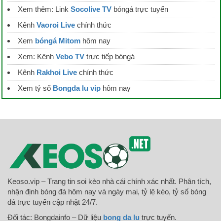
Xem thêm: Link
Socolive TV
bóngá trực tuyến
Kênh
Vaoroi Live
chính thức
Xem
bóngá Mitom
hôm nay
Xem: Kênh
Vebo TV
trực tiếp bóngá
Kênh
Rakhoi Live
chính thức
Xem tỷ số
Bongda lu vip
hôm nay
Keoso.vip – Trang tin soi kèo nhà cái chính xác nhất. Phân tích,
nhận định bóng đá hôm nay và ngày mai, tỷ lệ kèo, tỷ số bóng
đá trực tuyến cập nhật 24/7.
Đối tác: Bongdainfo – Dữ liệu
bong da lu
trực tuyến.