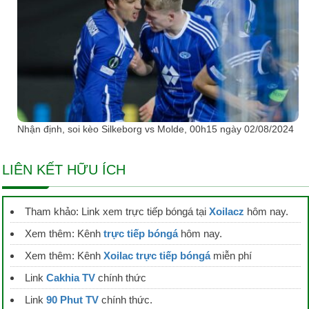
Nhận định, soi kèo Silkeborg vs Molde, 00h15 ngày 02/08/2024
LIÊN KẾT HỮU ÍCH
Tham khảo: Link xem trực tiếp bóngá tại
Xoilacz
hôm nay.
Xem thêm: Kênh
trực tiếp bóngá
hôm nay.
Xem thêm: Kênh
Xoilac trực tiếp bóngá
miễn phí
Link
Cakhia TV
chính thức
Link
90 Phut TV
chính thức.