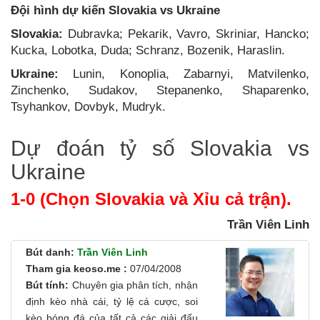
Đội hình dự kiến Slovakia vs Ukraine
Slovakia:
Dubravka; Pekarik, Vavro, Skriniar, Hancko;
Kucka, Lobotka, Duda; Schranz, Bozenik, Haraslin.
Ukraine:
Lunin, Konoplia, Zabarnyi, Matvilenko,
Zinchenko, Sudakov, Stepanenko, Shaparenko,
Tsyhankov, Dovbyk, Mudryk.
Dự đoán tỷ số Slovakia vs
Ukraine
1-0 (Chọn Slovakia và Xỉu cả trận).
Trần Viên Linh
Bút danh:
Trần Viên Linh
Tham gia keoso.me :
07/04/2008
Bút tính:
Chuyên gia phân tích, nhận
định kèo nhà cái, tỷ lệ cá cược, soi
kèo bóng đá của tất cả các giải đấu