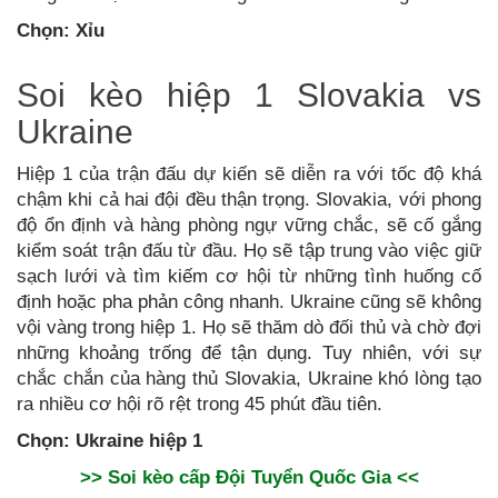
Chọn: Xỉu
Soi kèo hiệp 1 Slovakia vs
Ukraine
Hiệp 1 của trận đấu dự kiến sẽ diễn ra với tốc độ khá
chậm khi cả hai đội đều thận trọng. Slovakia, với phong
độ ổn định và hàng phòng ngự vững chắc, sẽ cố gắng
kiểm soát trận đấu từ đầu. Họ sẽ tập trung vào việc giữ
sạch lưới và tìm kiếm cơ hội từ những tình huống cố
định hoặc pha phản công nhanh. Ukraine cũng sẽ không
vội vàng trong hiệp 1. Họ sẽ thăm dò đối thủ và chờ đợi
những khoảng trống để tận dụng. Tuy nhiên, với sự
chắc chắn của hàng thủ Slovakia, Ukraine khó lòng tạo
ra nhiều cơ hội rõ rệt trong 45 phút đầu tiên.
Chọn: Ukraine hiệp 1
>> Soi kèo cấp Đội Tuyển Quốc Gia <<