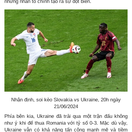
những nhân tố chính tạo ra sự đột biến.
Nhận định, soi kèo Slovakia vs Ukraine, 20h ngày
21/06/2024
Phía bên kia, Ukraine đã trải qua một trận đấu không
như ý khi để thua Romania với tỷ số 0-3. Mặc dù vậy,
Ukraine vẫn có khả năng tấn công mạnh mẽ và tiềm