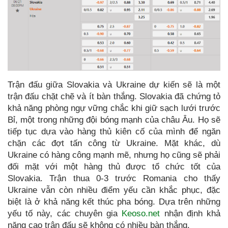
Trận đấu giữa Slovakia và Ukraine dự kiến sẽ là một
trận đấu chặt chẽ và ít bàn thắng. Slovakia đã chứng tỏ
khả năng phòng ngự vững chắc khi giữ sạch lưới trước
Bỉ, một trong những đội bóng mạnh của châu Âu. Họ sẽ
tiếp tục dựa vào hàng thủ kiên cố của mình để ngăn
chặn các đợt tấn công từ Ukraine. Mặt khác, dù
Ukraine có hàng công mạnh mẽ, nhưng họ cũng sẽ phải
đối mặt với một hàng thủ được tổ chức tốt của
Slovakia. Trận thua 0-3 trước Romania cho thấy
Ukraine vẫn còn nhiều điểm yếu cần khắc phục, đặc
biệt là ở khả năng kết thúc pha bóng. Dựa trên những
yếu tố này, các chuyên gia
Keoso.net
nhận định khả
năng cao trận đấu sẽ không có nhiều bàn thắng.