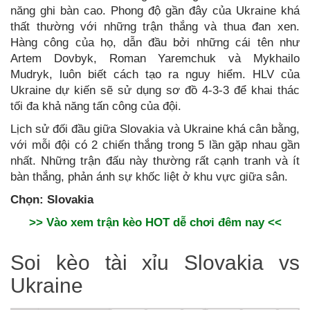
năng ghi bàn cao. Phong độ gần đây của Ukraine khá
thất thường với những trận thắng và thua đan xen.
Hàng công của họ, dẫn đầu bởi những cái tên như
Artem Dovbyk, Roman Yaremchuk và Mykhailo
Mudryk, luôn biết cách tạo ra nguy hiểm. HLV của
Ukraine dự kiến sẽ sử dụng sơ đồ 4-3-3 để khai thác
tối đa khả năng tấn công của đội.
Lịch sử đối đầu giữa Slovakia và Ukraine khá cân bằng,
với mỗi đội có 2 chiến thắng trong 5 lần gặp nhau gần
nhất. Những trận đấu này thường rất cạnh tranh và ít
bàn thắng, phản ánh sự khốc liệt ở khu vực giữa sân.
Chọn: Slovakia
>> Vào xem trận kèo HOT dễ chơi đêm nay <<
Soi kèo tài xỉu Slovakia vs
Ukraine