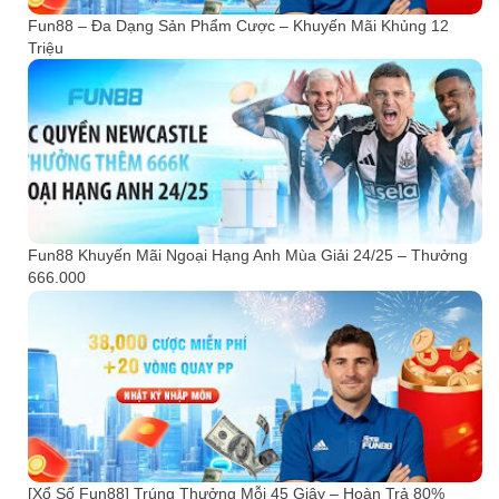
Fun88 – Đa Dạng Sản Phẩm Cược – Khuyến Mãi Khủng 12
Triệu
Fun88 Khuyến Mãi Ngoại Hạng Anh Mùa Giải 24/25 – Thưởng
666.000
[Xổ Số Fun88] Trúng Thưởng Mỗi 45 Giây – Hoàn Trả 80%