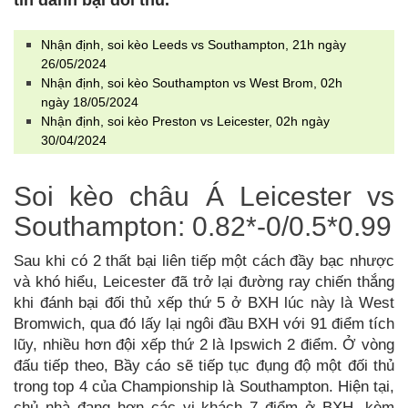
tin đánh bại đối thủ.
Nhận định, soi kèo Leeds vs Southampton, 21h ngày
26/05/2024
Nhận định, soi kèo Southampton vs West Brom, 02h
ngày 18/05/2024
Nhận định, soi kèo Preston vs Leicester, 02h ngày
30/04/2024
Soi kèo châu Á Leicester vs
Southampton: 0.82*-0/0.5*0.99
Sau khi có 2 thất bại liên tiếp một cách đầy bạc nhược
và khó hiểu, Leicester đã trở lại đường ray chiến thắng
khi đánh bại đối thủ xếp thứ 5 ở BXH lúc này là West
Bromwich, qua đó lấy lại ngôi đầu BXH với 91 điểm tích
lũy, nhiều hơn đội xếp thứ 2 là Ipswich 2 điểm. Ở vòng
đấu tiếp theo, Bầy cáo sẽ tiếp tục đụng độ một đối thủ
trong top 4 của Championship là Southampton. Hiện tại,
chủ nhà đang hơn các vị khách 7 điểm ở BXH, kèm