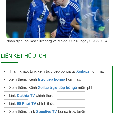
Nhận định, soi kèo Silkeborg vs Molde, 00h15 ngày 02/08/2024
LIÊN KẾT HỮU ÍCH
Tham khảo: Link xem trực tiếp bóngá tại
Xoilacz
hôm nay.
Xem thêm: Kênh
trực tiếp bóngá
hôm nay.
Xem thêm: Kênh
Xoilac trực tiếp bóngá
miễn phí
Link
Cakhia TV
chính thức
Link
90 Phut TV
chính thức.
Xem thêm: Link
Socolive TV
bóngá trực tuyến