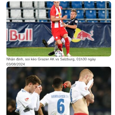
Nhận định, soi kèo Grazer AK vs Salzburg, 01h30 ngày
03/08/2024