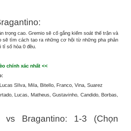
Bragantino:
ận trọng cao. Gremio sẽ cố gắng kiểm soát thế trận và
o sẽ tìm cách tạo ra những cơ hội từ những pha phản
 tỉ số hòa 0 đều.
èo chính xác nhất <<
o:
Lucas SIlva, Mila, Bitello, Franco, Vina, Suarez
 Hurtado, Lucas, Matheus, Gustavinho, Candido, Borbas,
vs Bragantino: 1-3 (Chọn