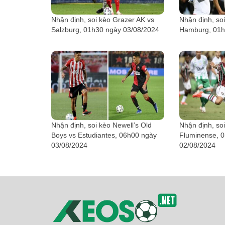
Nhận định, soi kèo Grazer AK vs
Nhận định, so
Salzburg, 01h30 ngày 03/08/2024
Hamburg, 01h
Nhận định, soi kèo Newell’s Old
Nhận định, so
Boys vs Estudiantes, 06h00 ngày
Fluminense, 
03/08/2024
02/08/2024