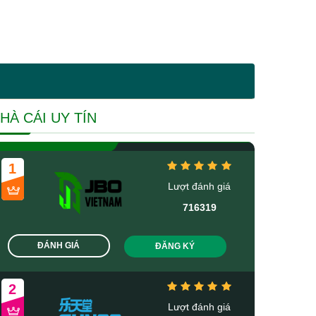
HÀ CÁI UY TÍN
1
Lượt đánh giá
716319
ĐÁNH GIÁ
ĐĂNG KÝ
2
Lượt đánh giá