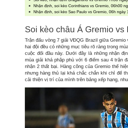
Nhận định, soi kèo Corinthians vs Gremio, 06h00 n
Nhận định, soi kèo Sao Paulo vs Gremio, 06h ngày
Soi kèo châu Á Gremio vs 
Trận đấu vòng 7 giải VĐQG Brazil giữa Gremio v
hai đội đều có những mục tiêu rõ ràng trong mùa
cuộc đối đầu này. Dưới đây là những nhận địn
mùa giải khá phập phù với 6 điểm sau 4 trận 
nhận 2 thất bại. Hàng công của Gremio thể hiệ
nhưng hàng thủ lại khá chắc chắn khi chỉ để t
cải thiện vị trí của mình trên bảng xếp hạng, nh