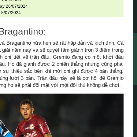
gày 26/07/2024
 18/07/2024
Bragantino:
à Bragantino hứa hẹn sẽ rất hấp dẫn và kịch tính. Cả
 giải năm nay và sẽ quyết tâm giành trọn 3 điểm trong
h chi tiết về trận đấu. Gremio đang có một khởi đầu
đấu. Họ đã giành được 2 chiến thắng nhưng cũng phải
n sự thiếu sắc bén khi mới chỉ ghi được 4 bàn thắng,
hủng lưới 3 bàn. Trận đấu này sẽ là cơ hội để Gremio
ưng họ sẽ phải đối mặt với một đối thủ không dễ chơi.