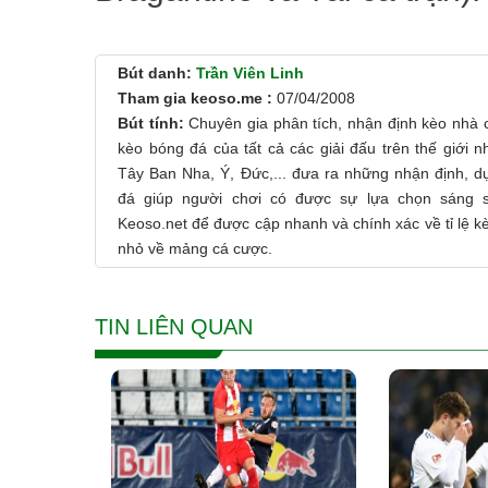
Bút danh:
Trần Viên Linh
Tham gia keoso.me :
07/04/2008
Bút tính:
Chuyên gia phân tích, nhận định kèo nhà cá
kèo bóng đá của tất cả các giải đấu trên thế giới 
Tây Ban Nha, Ý, Đức,... đưa ra những nhận định, 
đá giúp người chơi có được sự lựa chọn sáng s
Keoso.net để được cập nhanh và chính xác về tỉ lệ kè
nhỏ về mảng cá cược.
TIN LIÊN QUAN