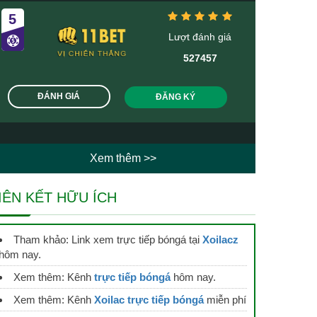
5
Lượt đánh giá
527457
ĐÁNH GIÁ
ĐĂNG KÝ
Xem thêm >>
IÊN KẾT HỮU ÍCH
Tham khảo: Link xem trực tiếp bóngá tại
Xoilacz
hôm nay.
Xem thêm: Kênh
trực tiếp bóngá
hôm nay.
Xem thêm: Kênh
Xoilac trực tiếp bóngá
miễn phí