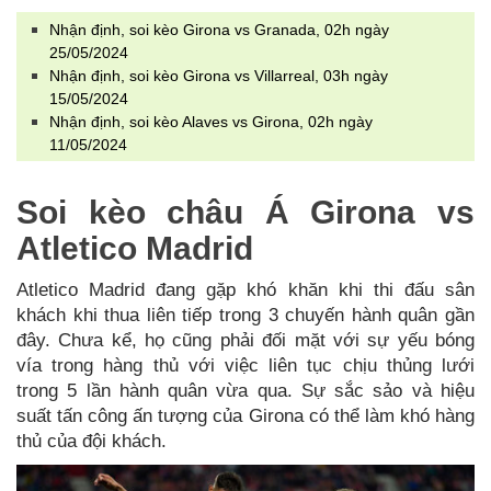
Nhận định, soi kèo Girona vs Granada, 02h ngày
25/05/2024
Nhận định, soi kèo Girona vs Villarreal, 03h ngày
15/05/2024
Nhận định, soi kèo Alaves vs Girona, 02h ngày
11/05/2024
Soi kèo châu Á Girona vs
Atletico Madrid
Atletico Madrid đang gặp khó khăn khi thi đấu sân
khách khi thua liên tiếp trong 3 chuyến hành quân gần
đây. Chưa kể, họ cũng phải đối mặt với sự yếu bóng
vía trong hàng thủ với việc liên tục chịu thủng lưới
trong 5 lần hành quân vừa qua. Sự sắc sảo và hiệu
suất tấn công ấn tượng của Girona có thể làm khó hàng
thủ của đội khách.