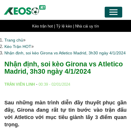
Kèo trận hot |
Tỷ lệ kèo |
Nhà cái uy tín
»
Trang chủ
»
Kèo Trận HOT
Nhận định, soi kèo Girona vs Atletico Madrid, 3h30 ngày 4/1/2024
Nhận định, soi kèo Girona vs Atletico
Madrid, 3h30 ngày 4/1/2024
-
TRẦN VIÊN LINH
00:39 - 02/01/2024
Sau những màn trình diễn đầy thuyết phục gần
đây, Girona đang rất tự tin bước vào trận đấu
với Atletico với mục tiêu giành lấy 3 điểm quan
trọng.