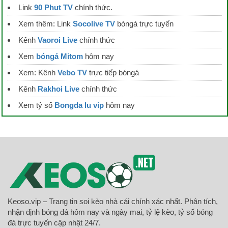
Link
90 Phut TV
chính thức.
Xem thêm: Link
Socolive TV
bóngá trực tuyến
Kênh
Vaoroi Live
chính thức
Xem
bóngá Mitom
hôm nay
Xem: Kênh
Vebo TV
trực tiếp bóngá
Kênh
Rakhoi Live
chính thức
Xem tỷ số
Bongda lu vip
hôm nay
Keoso.vip – Trang tin soi kèo nhà cái chính xác nhất. Phân tích,
nhận định bóng đá hôm nay và ngày mai, tỷ lệ kèo, tỷ số bóng
đá trực tuyến cập nhật 24/7.