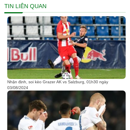
TIN LIÊN QUAN
Nhận định, soi kèo Grazer AK vs Salzburg, 01h30 ngày
03/08/2024