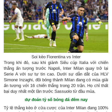
Soi kèo Fiorentina vs Inter
Trong khi đó, sau khi giành Siêu cúp Italia với chiến
thắng ấn tượng trước Napoli, Inter Milan quay trở lại
Serie A với sự tự tin cao. Dưới sự dẫn dắt của HLV
Simone Inzaghi, đội bóng thành Milan đang có mùa giải
ấn tượng với 16 chiến thắng trong 20 trận. Họ chỉ thất
bại duy nhất một lần trước Sassuolo từ đầu mùa.
dự đoán tỷ số bóng đá đêm nay
Tỷ lệ thắng kèo ở cửa cược của Inter Milan đang 100%