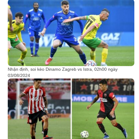
Nhận định, soi kèo Dinamo Zagreb vs Istra, 02h00 ngày
03/08/2024