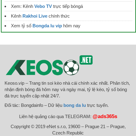
Xem: Kênh
Vebo TV
trực tiếp bóngá
Kênh
Rakhoi Live
chính thức
Xem tỷ số
Bongda lu vip
hôm nay
Keoso.vip – Trang tin soi kèo nhà cái chính xác nhất. Phân tích,
nhận định bóng đá hôm nay và ngày mai, tỷ lệ kèo, tỷ số bóng
đá trực tuyến cập nhật 24/7.
Đối tác: Bongdainfo – Dữ liệu
bong da lu
trực tuyến.
@ads365s
Liên hệ quảng cáo qua TELEGRAM:
Copyright © 2019 eNet s.r.o, 19600 – Prague 21 – Prague,
Czech Republic