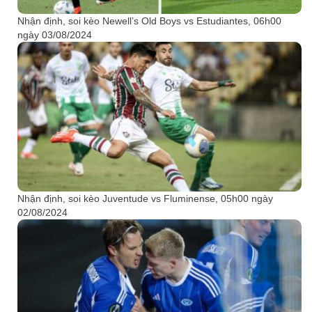
Nhận định, soi kèo Newell’s Old Boys vs Estudiantes, 06h00
ngày 03/08/2024
Nhận định, soi kèo Juventude vs Fluminense, 05h00 ngày
02/08/2024