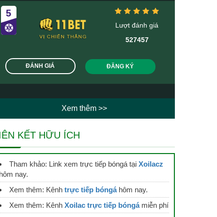
5
Lượt đánh giá
527457
ĐÁNH GIÁ
ĐĂNG KÝ
Xem thêm >>
IÊN KẾT HỮU ÍCH
Tham khảo: Link xem trực tiếp bóngá tại
Xoilacz
hôm nay.
Xem thêm: Kênh
trực tiếp bóngá
hôm nay.
Xem thêm: Kênh
Xoilac trực tiếp bóngá
miễn phí