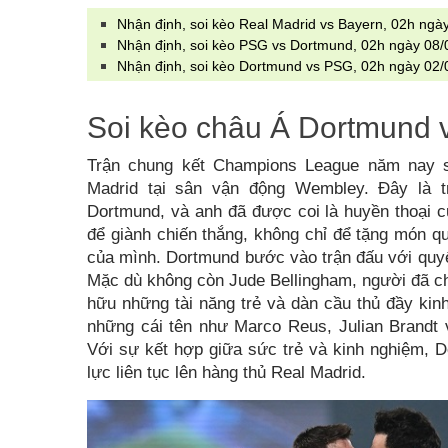
Nhận định, soi kèo Real Madrid vs Bayern, 02h ngà
Nhận định, soi kèo PSG vs Dortmund, 02h ngày 08/
Nhận định, soi kèo Dortmund vs PSG, 02h ngày 02/
Soi kèo châu Á Dortmund v
Trận chung kết Champions League năm nay s
Madrid tại sân vận động Wembley. Đây là 
Dortmund, và anh đã được coi là huyền thoại 
để giành chiến thắng, không chỉ để tặng món 
của mình. Dortmund bước vào trận đấu với quyế
Mặc dù không còn Jude Bellingham, người đã c
hữu những tài năng trẻ và dàn cầu thủ đầy ki
những cái tên như Marco Reus, Julian Brandt v
Với sự kết hợp giữa sức trẻ và kinh nghiệm, D
lực liên tục lên hàng thủ Real Madrid.