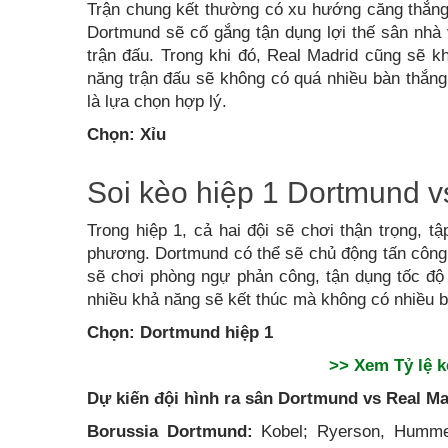
Trận chung kết thường có xu hướng căng thẳng 
Dortmund sẽ cố gắng tận dụng lợi thế sân nhà 
trận đấu. Trong khi đó, Real Madrid cũng sẽ k
năng trận đấu sẽ không có quá nhiều bàn thắn
là lựa chọn hợp lý.
Chọn: Xỉu
Soi kèo hiệp 1 Dortmund v
Trong hiệp 1, cả hai đội sẽ chơi thận trọng, t
phương. Dortmund có thể sẽ chủ động tấn công 
sẽ chơi phòng ngự phản công, tận dụng tốc độ 
nhiều khả năng sẽ kết thúc mà không có nhiều b
Chọn: Dortmund hiệp 1
>> Xem Tỷ lệ k
Dự kiến đội hình ra sân Dortmund vs Real M
Borussia Dortmund:
Kobel; Ryerson, Hummel