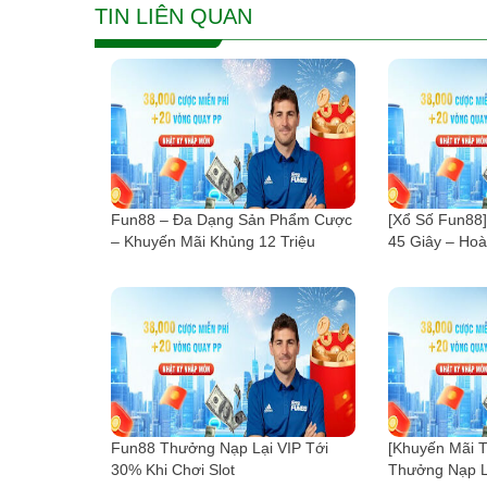
TIN LIÊN QUAN
Fun88 – Đa Dạng Sản Phẩm Cược
[Xổ Số Fun88
– Khuyến Mãi Khủng 12 Triệu
45 Giây – Ho
Fun88 Thưởng Nạp Lại VIP Tới
[Khuyến Mãi T
30% Khi Chơi Slot
Thưởng Nạp L