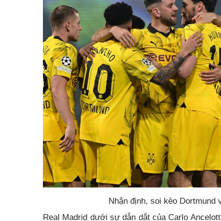
Nhận định, soi kèo Dortmund 
Real Madrid dưới sự dẫn dắt của Carlo Ancelott