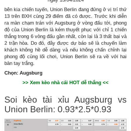
bên kia chiến tuyến, Union Berlin đang đứng ở vị trí thứ
13 trên BXH cùng 29 điểm đã có được. Trước khi diễn
ra màn chạm trán với Augsburg ở vòng đấu tới, phong
độ của Union Berlin là kém thuyết phục với chỉ 1 chiến
thắng trong 6 vòng đấu gần nhất, còn lại là 3 thất bại và
2 trận hòa. Do đó, đây được dự báo sẽ là chuyến làm
khách không hề dễ dàng và nếu không chấn chỉnh lại
phong độ cùng lối chơi, Union Berlin sẽ ra về với hai
bàn tay trắng.
Chọn: Augsburg
>> Xem kèo nhà cái HOT dễ thắng <<
Soi kèo tài xỉu Augsburg vs
Union Berlin: 0.93*2.5*0.93