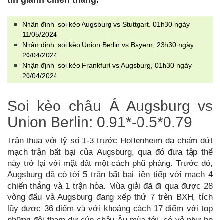
tin giành chiến thắng.
Nhận định, soi kèo Augsburg vs Stuttgart, 01h30 ngày
11/05/2024
Nhận định, soi kèo Union Berlin vs Bayern, 23h30 ngày
20/04/2024
Nhận định, soi kèo Frankfurt vs Augsburg, 01h30 ngày
20/04/2024
Soi kèo châu Á Augsburg vs
Union Berlin: 0.91*-0.5*0.79
Trận thua với tỷ số 1-3 trước Hoffenheim đã chấm dứt
mạch trận bất bại của Augsburg, qua đó đưa tập thể
này trở lại với mặt đất một cách phũ phàng. Trước đó,
Augsburg đã có tới 5 trận bất bại liên tiếp với mạch 4
chiến thắng và 1 trận hòa. Mùa giải đã đi qua được 28
vòng đấu và Augsburg đang xếp thứ 7 trên BXH, tích
lũy được 36 điểm và với khoảng cách 17 điểm với top
những đội tham dự cúp châu Âu mùa tới, có vẻ như họ