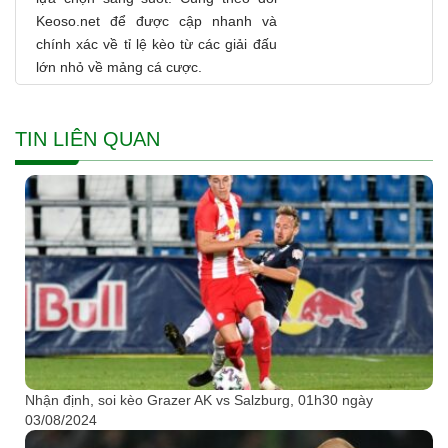
Keoso.net để được cập nhanh và
chính xác về tỉ lệ kèo từ các giải đấu
lớn nhỏ về mảng cá cược.
TIN LIÊN QUAN
Nhận định, soi kèo Grazer AK vs Salzburg, 01h30 ngày
03/08/2024