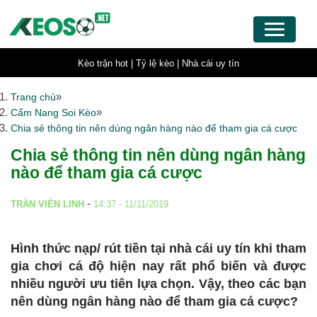
Kèo trận hot |
Tỷ lệ kèo |
Nhà cái uy tín
»
Trang chủ
»
Cẩm Nang Soi Kèo
Chia sẻ thông tin nên dùng ngân hàng nào để tham gia cá cược
Chia sẻ thông tin nên dùng ngân hàng
nào để tham gia cá cược
-
TRẦN VIÊN LINH
14:37 - 11/11/2019
Hình thức nạp/ rút tiền tại nhà cái uy tín khi tham
gia chơi cá độ hiện nay rất phổ biến và được
nhiều người ưu tiên lựa chọn. Vậy, theo các bạn
nên dùng ngân hàng nào để tham gia cá cược?