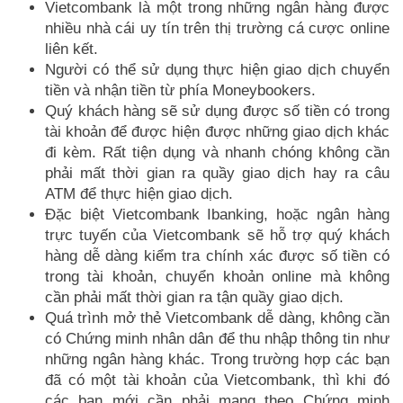
Vietcombank là một trong những ngân hàng được
nhiều nhà cái uy tín trên thị trường cá cược online
liên kết.
Người có thể sử dụng thực hiện giao dịch chuyển
tiền và nhận tiền từ phía Moneybookers.
Quý khách hàng sẽ sử dụng được số tiền có trong
tài khoản để được hiện được những giao dịch khác
đi kèm. Rất tiện dụng và nhanh chóng không cần
phải mất thời gian ra quầy giao dịch hay ra câu
ATM để thực hiện giao dịch.
Đặc biệt Vietcombank Ibanking, hoặc ngân hàng
trực tuyến của Vietcombank sẽ hỗ trợ quý khách
hàng dễ dàng kiểm tra chính xác được số tiền có
trong tài khoản, chuyển khoản online mà không
cần phải mất thời gian ra tận quầy giao dịch.
Quá trình mở thẻ Vietcombank dễ dàng, không cần
có Chứng minh nhân dân để thu nhập thông tin như
những ngân hàng khác. Trong trường hợp các bạn
đã có một tài khoản của Vietcombank, thì khi đó
các bạn mới cần phải mang theo Chứng minh