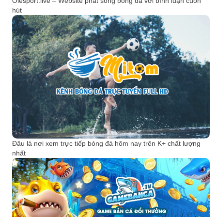
Olesport.live – Website phát sóng bóng đá với bình luận cuốn
hút
Đâu là nơi xem trực tiếp bóng đá hôm nay trên K+ chất lượng
nhất