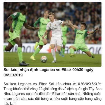
Soi kèo, nhận định Leganes vs Eibar 00h30 ngày
04/11/2019
Soi kèo Leganes vs Eibar Soi kèo châu Á: 0.98*0/0.5*0.94
Trong khuôn khổ vòng 12 giải bóng đá vô địch quốc gia Tây Ban
Nha, Leganes có cuộc tiếp đón Eibar trên sân nhà. Những cuộc
chạm trán của các đội bóng ở nửa cuối bảng xếp hạng cũng
hấp […]