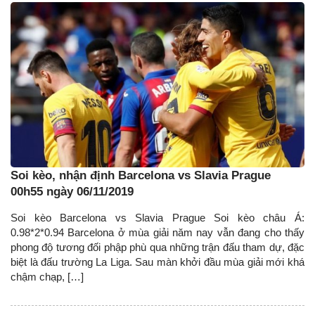
Soi kèo, nhận định Barcelona vs Slavia Prague
00h55 ngày 06/11/2019
Soi kèo Barcelona vs Slavia Prague Soi kèo châu Á:
0.98*2*0.94 Barcelona ở mùa giải năm nay vẫn đang cho thấy
phong độ tương đối phập phù qua những trận đấu tham dự, đặc
biệt là đấu trường La Liga. Sau màn khởi đầu mùa giải mới khá
chậm chạp, […]