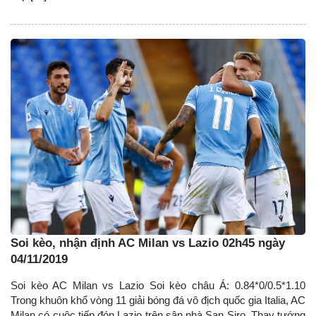
Soi kèo, nhận định AC Milan vs Lazio 02h45 ngày
04/11/2019
Soi kèo AC Milan vs Lazio Soi kèo châu Á: 0.84*0/0.5*1.10
Trong khuôn khổ vòng 11 giải bóng đá vô địch quốc gia Italia, AC
Milan có cuộc tiếp đón Lazio trên sân nhà San Siro. Thay tướng