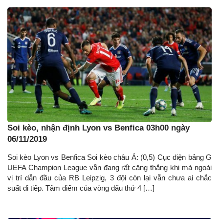
Soi kèo, nhận định Lyon vs Benfica 03h00 ngày
06/11/2019
Soi kèo Lyon vs Benfica Soi kèo châu Á: (0,5) Cục diện bảng G
UEFA Champion League vẫn đang rất căng thẳng khi mà ngoài
vị trí dẫn đầu của RB Leipzig, 3 đội còn lại vẫn chưa ai chắc
suất đi tiếp. Tâm điểm của vòng đấu thứ 4 […]