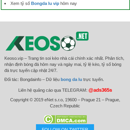
kinh nghiệm khi tham gia đặt cược kèo trận HOT, giúp
Xem tỷ số
Bongda lu vip
hôm nay
người chơi định hình được kèo thơm, kèo nào an toàn
và nên đặt
ty le keo
nào sẽ có cơ hội chiến thắng cao.
Những
kèo nhà cái xem bóng đá trực tuyến
trên
Kênh Keo So thường được các chuyên gia chia sẻ về
kết quả dự đoán cá cược như:
Tổng hợp những giải đấu bóng đá lớn nhất Thế giới ở
cấp đội tuyển quốc gia:
✓
World Cup – Giải đấu bóng đá lớn nhất hành
Keoso.vip – Trang tin soi kèo nhà cái chính xác nhất. Phân tích,
nhận định bóng đá hôm nay và ngày mai, tỷ lệ kèo, tỷ số bóng
tinh;
đá trực tuyến cập nhật 24/7.
✓
Asian Cup – Cup bóng đá châu Á;
Đối tác: Bongdainfo – Dữ liệu
bong da lu
trực tuyến.
✓
Euro – Giải vô địch bóng đá châu Âu;
@ads365s
Liên hệ quảng cáo qua TELEGRAM:
✓
Copa America – Giải đấu số 1 Nam Mỹ;
Copyright © 2019 eNet s.r.o, 19600 – Prague 21 – Prague,
Những giải đấu bóng đá lớn cấp Câu lạc bộ gồm:
Czech Republic
✓
Cup C1 – Giải vô địch các Câu lạc bộ châu
Âu;
✓
Cup C2 – UEFA Europa League;
FOLLOW ON TWITTER