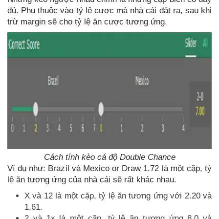
đủ. Phụ thuộc vào tỷ lệ cược mà nhà cái đặt ra, sau khi
trừ margin sẽ cho tỷ lệ ăn cược tương ứng.
Cách tính kèo cá độ Double Chance
Ví dụ như: Brazil và Mexico or Draw 1.72 là một cặp, tỷ
lệ ăn tương ứng của nhà cái sẽ rất khác nhau.
X và 12 là một cặp, tỷ lệ ăn tương ứng với 2.20 và
1.61.
2 và 1x là một cặp, tỷ lệ ăn tương ứng 8.0 và