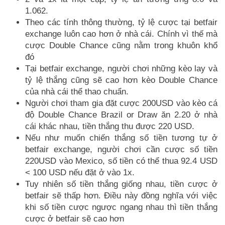
1.062.
Theo các tính thông thường, tỷ lệ cược tại betfair
exchange luôn cao hơn ở nhà cái. Chính vì thế mà
cược Double Chance cũng nằm trong khuôn khổ
đó
Tại betfair exchange, người chơi những kèo lay và
tỷ lệ thắng cũng sẽ cao hơn kèo Double Chance
của nhà cái thể thao chuẩn.
Người chơi tham gia đặt cược 200USD vào kèo cá
độ Double Chance Brazil or Draw ăn 2.20 ở nhà
cái khác nhau, tiền thắng thu được 220 USD.
Nếu như muốn chiến thắng số tiền tương tự ở
betfair exchange, người chơi cần cược số tiền
220USD vào Mexico, số tiền có thể thua 92.4 USD
< 100 USD nếu đặt ở vào 1x.
Tuy nhiên số tiền thắng giống nhau, tiền cược ở
betfair sẽ thấp hơn. Điều này đồng nghĩa với việc
khi số tiền cược ngược ngang nhau thì tiền thắng
cược ở betfair sẽ cao hơn