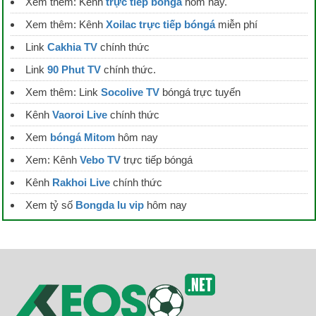
Xem thêm: Kênh
trực tiếp bóngá
hôm nay.
Xem thêm: Kênh
Xoilac trực tiếp bóngá
miễn phí
Link
Cakhia TV
chính thức
Link
90 Phut TV
chính thức.
Xem thêm: Link
Socolive TV
bóngá trực tuyến
Kênh
Vaoroi Live
chính thức
Xem
bóngá Mitom
hôm nay
Xem: Kênh
Vebo TV
trực tiếp bóngá
Kênh
Rakhoi Live
chính thức
Xem tỷ số
Bongda lu vip
hôm nay