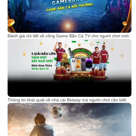
Đánh giá chi tiết về cổng Game Bắn Cá TV cho người chơi mới
Thông tin khái quát về nhà cái Betway mà người chơi cần biết