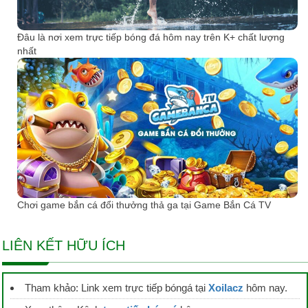
Đâu là nơi xem trực tiếp bóng đá hôm nay trên K+ chất lượng
nhất
Chơi game bắn cá đổi thưởng thả ga tại Game Bắn Cá TV
LIÊN KẾT HỮU ÍCH
Tham khảo: Link xem trực tiếp bóngá tại
Xoilacz
hôm nay.