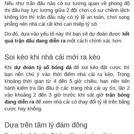
Nếu như trận đấu nào có sự tương quan về phong độ
thi đấu hay lực lượng giữa 2 đội chơi có sự chênh lệch
không lớn thì trận đấu này có tỷ lệ an toàn, chơi song
phẳng nên nhà cái rất khó can thiệp tỷ số.
Do đó, dựa vào yếu tố này thì bạn sẽ dự đoán được
kết
quả trận đấu đang diễn ra
một cách chính xác hơn.
Soi kèo khi nhà cái mới ra kèo
Khi
dự đoán tỷ số bóng đá
để soi kèo đặt cược thì
bạn nên chú ý vào thời điểm nhà cái ra kèo. Trong
khoảng thời gian từ 4 đến 5 giờ chiều, bạn nên tiến
hành kiểm tra lần đầu ở các trang nhà cái uy tín, lần 2
vào khoảng 2 đến 3 giờ trước khi sát giờ
trận bóng
đang diễn ra
để xem nhà cái có thay đổi tỷ lệ trên bảng
cược hay không.
Dựa trên tâm lý đám đông