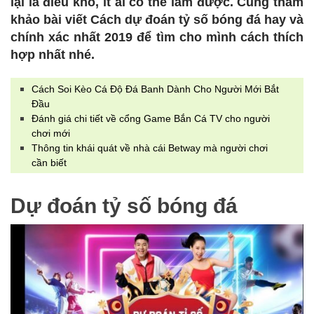
lại là điều khó, ít ai có thể làm được. Cùng tham
khảo bài viết Cách dự đoán tỷ số bóng đá hay và
chính xác nhất 2019 để tìm cho mình cách thích
hợp nhất nhé.
Cách Soi Kèo Cá Độ Đá Banh Dành Cho Người Mới Bắt
Đầu
Đánh giá chi tiết về cổng Game Bắn Cá TV cho người
chơi mới
Thông tin khái quát về nhà cái Betway mà người chơi
cần biết
Dự đoán tỷ số bóng đá