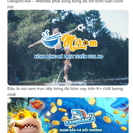
Olesport.live – Website phát sóng bóng đá với bình luận cuốn
hút
Đâu là nơi xem trực tiếp bóng đá hôm nay trên K+ chất lượng
nhất