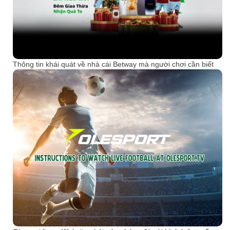
Thông tin khái quát về nhà cái Betway mà người chơi cần biết