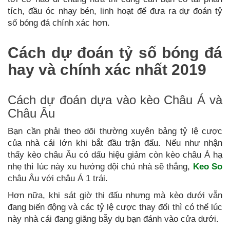
tích, đầu óc nhạy bén, linh hoạt để đưa ra dự đoán tỷ
số bóng đá chính xác hơn.
Cách dự đoán tỷ số bóng đá
hay và chính xác nhất 2019
Cách dự đoán dựa vào kèo Châu Á và
Châu Âu
Bạn cần phải theo dõi thường xuyên bảng tỷ lệ cược
của nhà cái lớn khi bắt đầu trận đấu. Nếu như nhận
thấy kèo châu Âu có dấu hiệu giảm còn kèo châu Á hạ
nhẹ thì lúc này xu hướng đội chủ nhà sẽ thắng,
Keo So
châu Âu với châu Á 1 trái.
Hơn nữa, khi sát giờ thi đấu nhưng mà kèo dưới vẫn
đang biến động và các tỷ lệ cược thay đổi thì có thể lúc
này nhà cái đang giăng bẫy dụ bạn đánh vào cửa dưới.