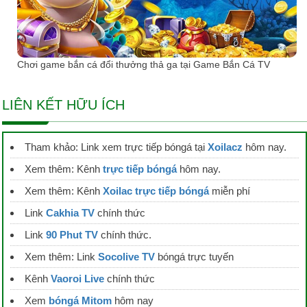
Chơi game bắn cá đổi thưởng thả ga tại Game Bắn Cá TV
LIÊN KẾT HỮU ÍCH
Tham khảo: Link xem trực tiếp bóngá tại
Xoilacz
hôm nay.
Xem thêm: Kênh
trực tiếp bóngá
hôm nay.
Xem thêm: Kênh
Xoilac trực tiếp bóngá
miễn phí
Link
Cakhia TV
chính thức
Link
90 Phut TV
chính thức.
Xem thêm: Link
Socolive TV
bóngá trực tuyến
Kênh
Vaoroi Live
chính thức
Xem
bóngá Mitom
hôm nay