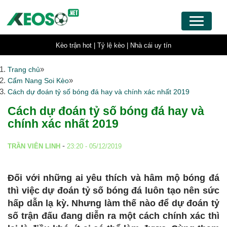
Kèo trận hot |
Tỷ lệ kèo |
Nhà cái uy tín
»
Trang chủ
»
Cẩm Nang Soi Kèo
Cách dự đoán tỷ số bóng đá hay và chính xác nhất 2019
Cách dự đoán tỷ số bóng đá hay và
chính xác nhất 2019
-
TRẦN VIÊN LINH
23:20 - 05/12/2019
Đối với những ai yêu thích và hâm mộ bóng đá
thì việc dự đoán tỷ số bóng đá luôn tạo nên sức
hấp dẫn lạ kỳ. Nhưng làm thế nào để dự đoán tỷ
số trận đấu đang diễn ra một cách chính xác thì