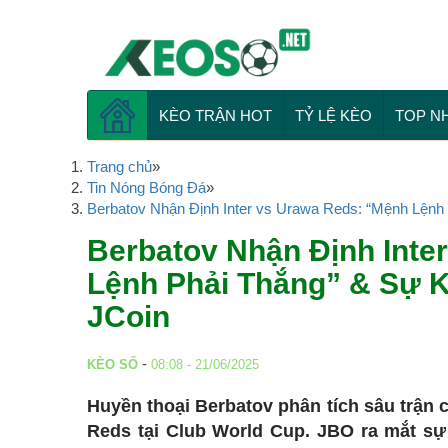
KÈO TRẬN HOT
TỶ LỆ KÈO
TOP NH
Trang chủ
»
Tin Nóng Bóng Đá
»
Berbatov Nhận Định Inter vs Urawa Reds: “Mệnh Lệnh 
Berbatov Nhận Định Inte
Lệnh Phải Thắng” & Sự K
JCoin
-
KÈO SỐ
08:08 - 21/06/2025
Huyền thoại Berbatov phân tích sâu trận 
Reds tại Club World Cup. JBO ra mắt sự