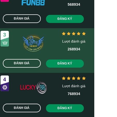
568934
ĐÁNH GIÁ
ĐĂNG KÝ
3
Lượt đánh giá
268934
ĐÁNH GIÁ
ĐĂNG KÝ
4
Lượt đánh giá
768934
ĐÁNH GIÁ
ĐĂNG KÝ