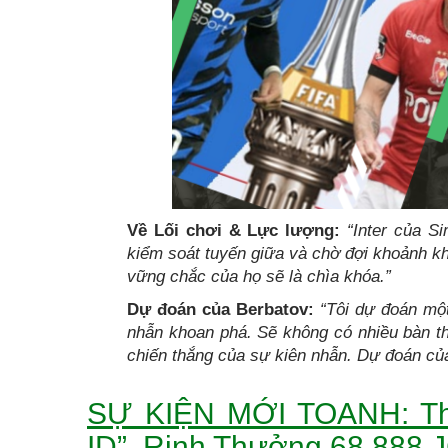
Về Lối chơi & Lực lượng:
“Inter của S
kiểm soát tuyến giữa và chờ đợi khoảnh k
vững chắc của họ sẽ là chìa khóa.”
Dự đoán của Berbatov:
“Tôi dự đoán một
nhẫn khoan phá. Sẽ không có nhiều bàn th
chiến thắng của sự kiên nhẫn. Dự đoán của
SỰ KIỆN MỚI TOANH: Th
ID”, Rinh Thưởng 68,888 J