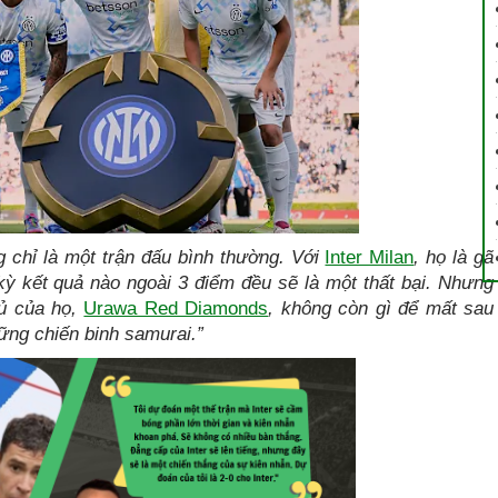
 chỉ là một trận đấu bình thường. Với
Inter Milan
, họ là gã
kỳ kết quả nào ngoài 3 điểm đều sẽ là một thất bại. Nhưng
ủ của họ,
Urawa Red Diamonds
, không còn gì để mất sau
ững chiến binh samurai.”