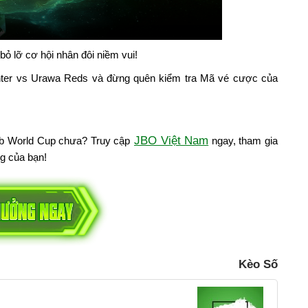
ỏ lỡ cơ hội nhân đôi niềm vui!
Inter vs Urawa Reds và đừng quên kiểm tra Mã vé cược của
JBO Việt Nam
lub World Cup chưa? Truy cập
ngay, tham gia
ng của bạn!
Kèo Số