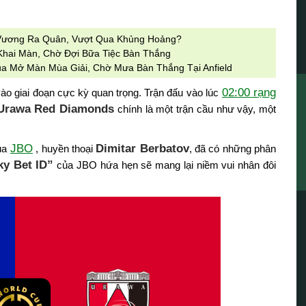
u Vương Ra Quân, Vượt Qua Khủng Hoảng?
 Khai Màn, Chờ Đợi Bữa Tiệc Bàn Thắng
Vua Mở Màn Mùa Giải, Chờ Mưa Bàn Thắng Tại Anfield
02:00 rạng
o giai đoạn cực kỳ quan trọng. Trận đấu vào lúc
Urawa Red Diamonds
chính là một trận cầu như vậy, một
JBO
Dimitar Berbatov
ủa
, huyền thoại
, đã có những phân
ky Bet ID”
của JBO hứa hẹn sẽ mang lại niềm vui nhân đôi