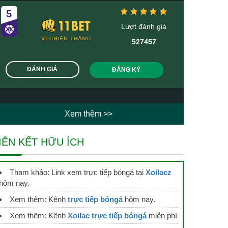
5
Lượt đánh giá
527457
ĐÁNH GIÁ
ĐĂNG KÝ
Xem thêm >>
IÊN KẾT HỮU ÍCH
Tham khảo: Link xem trực tiếp bóngá tại
Xoilacz
hôm nay.
Xem thêm: Kênh
trực tiếp bóngá
hôm nay.
Xem thêm: Kênh
Xoilac trực tiếp bóngá
miễn phí