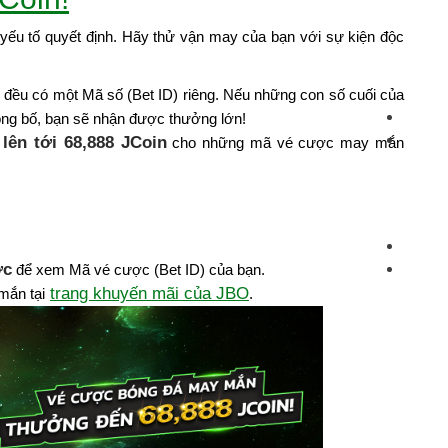
à yếu tố quyết định. Hãy thử vận may của bạn với sự kiện độc
 đều có một Mã số (Bet ID) riêng. Nếu những con số cuối của
ng bố, bạn sẽ nhận được thưởng lớn!
lên tới 68,888 JCoin
,
cho những mã vé cược may mắn
ợc
để xem Mã vé cược (Bet ID) của bạn.
trang khuyến mãi của JBO
mắn tại
.