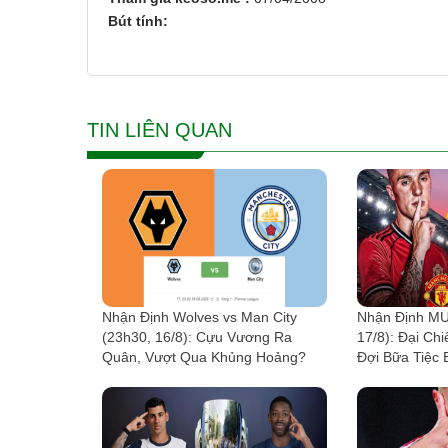
Bút tính:
TIN LIÊN QUAN
Nhận Định Wolves vs Man City
Nhận Định MU 
(23h30, 16/8): Cựu Vương Ra
17/8): Đại Ch
Quân, Vượt Qua Khủng Hoảng?
Đợi Bữa Tiệc