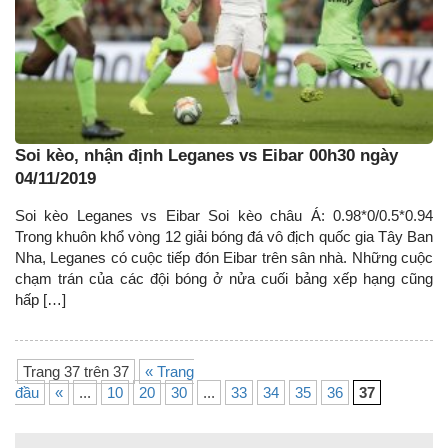
Soi kèo, nhận định Leganes vs Eibar 00h30 ngày
04/11/2019
Soi kèo Leganes vs Eibar Soi kèo châu Á: 0.98*0/0.5*0.94
Trong khuôn khổ vòng 12 giải bóng đá vô địch quốc gia Tây Ban
Nha, Leganes có cuộc tiếp đón Eibar trên sân nhà. Những cuộc
chạm trán của các đội bóng ở nửa cuối bảng xếp hạng cũng
hấp […]
Trang 37 trên 37
« Trang
đầu
«
...
10
20
30
...
33
34
35
36
37