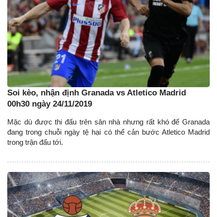
Soi kèo, nhận định Granada vs Atletico Madrid
00h30 ngày 24/11/2019
Mặc dù được thi đấu trên sân nhà nhưng rất khó để Granada
đang trong chuỗi ngày tệ hại có thể cản bước Atletico Madrid
trong trận đấu tới.