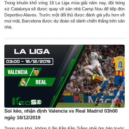
Trong khuôn khổ vòng 18 La Liga mùa giải năm nay, đội bóng
xứ Catalunya sẽ được quay về sân nhà Camp Nou để tiếp đón
Deportivo Alaves. Trước một đối thủ được đánh giá yếu hơn về
mọi mặt, Barcelona được dự đoán sẽ dành chiến thắng trên sân
nhà.
Soi kèo, nhận định Valencia vs Real Madrid 03h00
ngày 16/12/2019
Trong quá khứ, không ít lần Kền Kền Trắng phải ôm hận trước