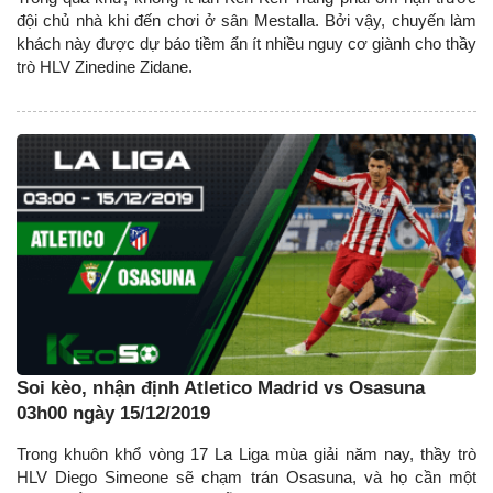
đội chủ nhà khi đến chơi ở sân Mestalla. Bởi vậy, chuyến làm
khách này được dự báo tiềm ẩn ít nhiều nguy cơ giành cho thầy
trò HLV Zinedine Zidane.
Soi kèo, nhận định Atletico Madrid vs Osasuna
03h00 ngày 15/12/2019
Trong khuôn khổ vòng 17 La Liga mùa giải năm nay, thầy trò
HLV Diego Simeone sẽ chạm trán Osasuna, và họ cần một