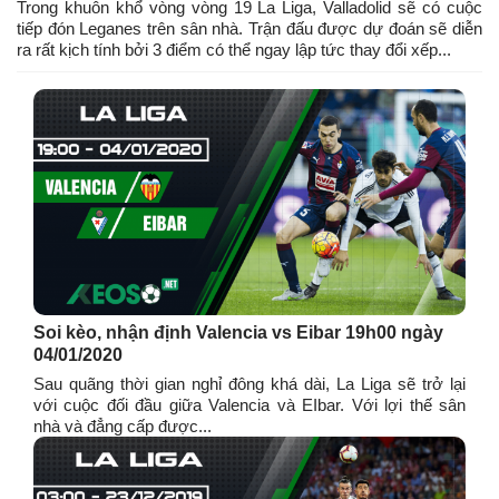
Trong khuôn khổ vòng vòng 19 La Liga, Valladolid sẽ có cuộc
tiếp đón Leganes trên sân nhà. Trận đấu được dự đoán sẽ diễn
ra rất kịch tính bởi 3 điểm có thể ngay lập tức thay đổi xếp...
Soi kèo, nhận định Valencia vs Eibar 19h00 ngày
04/01/2020
Sau quãng thời gian nghỉ đông khá dài, La Liga sẽ trở lại
với cuộc đối đầu giữa Valencia và EIbar. Với lợi thế sân
nhà và đẳng cấp được...