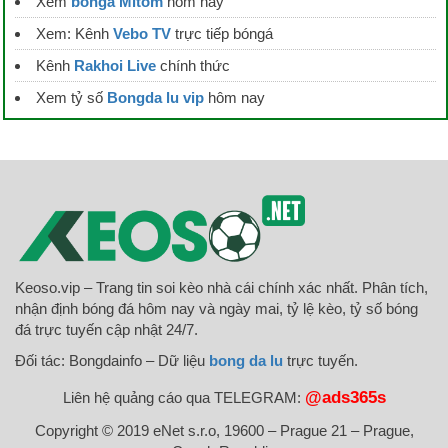
Xem
bóngá Mitom
hôm nay
✓ World Cup – Giải đấu bóng đá lớn nhất
hành tinh
: giải đấu này được diễn ra 4 năm 1
Xem: Kênh
Vebo TV
trực tiếp bóngá
lần do Liên đoàn bóng đá Thế giới FIFA tổ chức.
Kênh
Rakhoi Live
chính thức
Giải bóng đá World Cup chỉ dành cho những đội
tuyển bóng đá Quốc gia nằm trong những nước
Xem tỷ số
Bongda lu vip
hôm nay
là thành viên của FIFA đã từng có thành tích xuất
sắc được tham gia tranh tài đá từ vòng loại cho
đến vòng Chung kết.
✓ Asian Cup – Cup bóng đá châu Á
: Asian
Cup do Liên đoàn bóng đá Châu Á tổ chức và
thời gian diễn ra 4 năm/ lần. Theo đánh giá đây
là giải đấu hàng tập hợp tất cả những đội bóng
lớn nhỏ của nhiều Quốc gia khác nhau cùng
Keoso.vip – Trang tin soi kèo nhà cái chính xác nhất. Phân tích,
tham gia tranh tài. Năm 1956, Asian Cup chính
nhận định bóng đá hôm nay và ngày mai, tỷ lệ kèo, tỷ số bóng
thức được bắt đầu tổ chức với 4 nước tham gia
đá trực tuyến cập nhật 24/7.
và đất nước Hàn Quốc giành được giải vô địch.
Đối tác: Bongdainfo – Dữ liệu
bong da lu
trực tuyến.
Năm 2019 đã có tổng 24 đội tuyển tham gia tranh
tài.
@ads365s
Liên hệ quảng cáo qua TELEGRAM:
✓ Euro – Giải vô địch bóng đá châu Âu
: giải
Copyright © 2019 eNet s.r.o, 19600 – Prague 21 – Prague,
đấu này do Liên đoàn bóng đá Châu Âu tổ chức