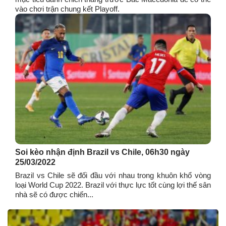
vào chơi trận chung kết Playoff.
Soi kèo nhận định Brazil vs Chile, 06h30 ngày
25/03/2022
Brazil vs Chile sẽ đối đầu với nhau trong khuôn khổ vòng
loại World Cup 2022. Brazil với thực lực tốt cùng lợi thế sân
nhà sẽ có được chiến...