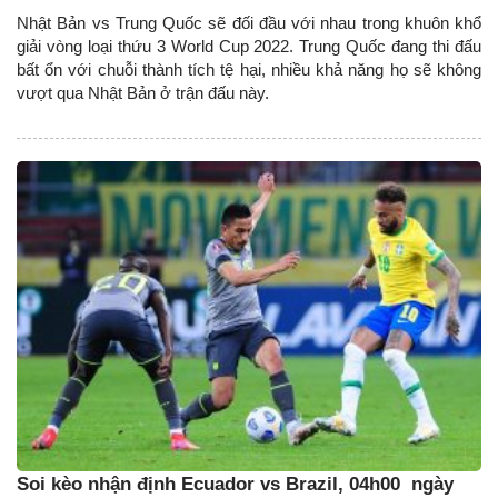
Nhật Bản vs Trung Quốc sẽ đối đầu với nhau trong khuôn khổ
giải vòng loại thứu 3 World Cup 2022. Trung Quốc đang thi đấu
bất ổn với chuỗi thành tích tệ hại, nhiều khả năng họ sẽ không
vượt qua Nhật Bản ở trận đấu này.
Soi kèo nhận định Ecuador vs Brazil, 04h00 ngày