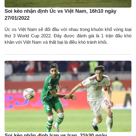
Soi kèo nhận định Úc vs Việt Nam, 16h10 ngày
27/01/2022
Úc vs Việt Nam sẽ đối đầu với nhau trong khuôn khổ vòng loại
thứ 3 World Cup 2022. Đây được đánh giá là 1 trận đấu khó
khăn với Việt Nam và thất bại là điều khó tránh khỏi.
Soi kèo nhận định Iran vs Iraq, 21h30 ngày