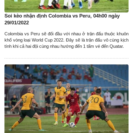
Soi kèo nhận định Colombia vs Peru, 04h00 ngày
29/01/2022
Colombia vs Peru sẽ đối đầu với nhau ở trận đấu thuộc khuôn
khổ vòng loại World Cup 2022. Đây sẽ là trận đấu vô cùng kịch
tính khi cả hai đội cùng nhau hướng đến 1 tấm vé đến Quatar.