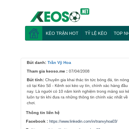
KÈO TRẬN HOT
TỶ LỆ KÈO
TOP NH
Bút danh:
Trần Vỹ Hoa
Tham gia keoso.me :
07/04/2008
Bút tính:
Chuyên gia khai thác tin tức bóng đá, tin nón
cỏ tại Kèo Số - Kênh soi kèo uy tín, chính xác hàng đầu
nay. Là người có 10 năm kinh nghiệm trong mảng soi kè
luôn tự tin khi đưa ra những thông tin chính xác nhất về
chơi.
Thông tin liên hệ
Facebook :
https://www.linkedin.com/in/tranvyhoa03/