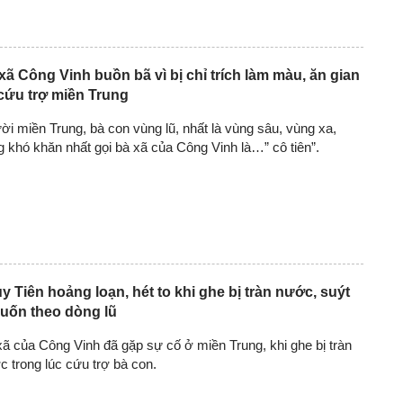
xã Công Vinh buồn bã vì bị chỉ trích làm màu, ăn gian
cứu trợ miền Trung
i miền Trung, bà con vùng lũ, nhất là vùng sâu, vùng xa,
 khó khăn nhất gọi bà xã của Công Vinh là…” cô tiên”.
y Tiên hoảng loạn, hét to khi ghe bị tràn nước, suýt
cuốn theo dòng lũ
ã của Công Vinh đã gặp sự cố ở miền Trung, khi ghe bị tràn
 trong lúc cứu trợ bà con.