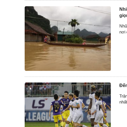
Nhi
giọ
Nhữ
nơi 
Đến
Trận
nhất