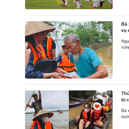
Bà 
vụ 
Ngườ
vùng
Thủ
bị 
Bà x
nước