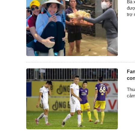
Bà 
đượ
trợ 
Fan
co
Thu
cảm