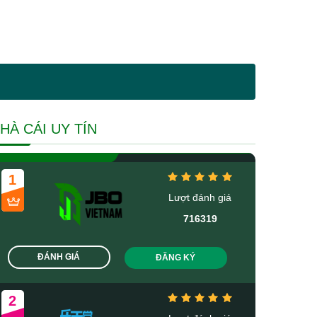
HÀ CÁI UY TÍN
1
Lượt đánh giá
716319
ĐÁNH GIÁ
ĐĂNG KÝ
2