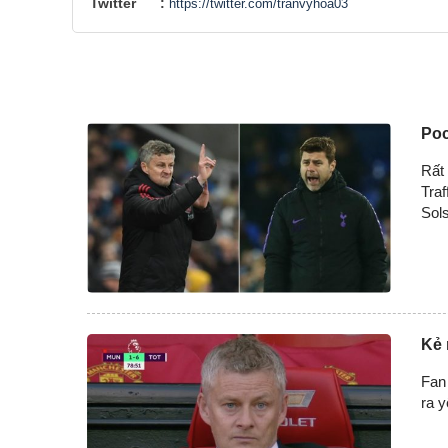
Twitter :
https://twitter.com/tranvyhoa03
Poc
Rất
Traf
Sol
Kẻ 
Fan
ra y