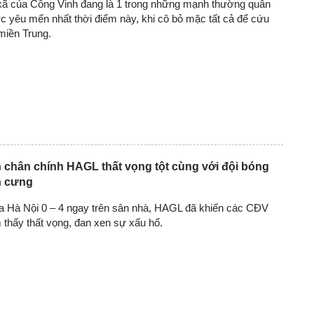
xã của Công Vinh đang là 1 trong những mạnh thường quân
c yêu mến nhất thời điểm này, khi cô bỏ mặc tất cả để cứu
miền Trung.
 chân chính HAGL thất vọng tột cùng với đội bóng
n cưng
a Hà Nội 0 – 4 ngay trên sân nhà, HAGL đã khiến các CĐV
 thấy thất vọng, đan xen sự xấu hổ.