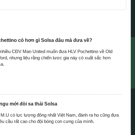
hettino có hơn gì Solsa đâu mà đưa về?
 nhiều CĐV Man United muốn đưa HLV Pochettino về Old
ford, nhưng liệu rằng chiến lược gia này có xuất sắc hơn
sa.
ngu mới đòi sa thải Solsa
 M.U có lực lượng đông nhất Việt Nam, đành ra họ cũng đưa
êu cầu rất cao cho đội bóng con cưng của mình.